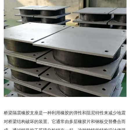
桥梁隔震橡胶支座是一种利用橡胶的弹性和阻尼特性来减少地震
对桥梁结构破坏的装置。它通常由多层橡胶片和钢板交替叠合而